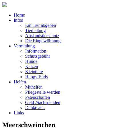
Home
Infos
Ein Tier abgeben
Tierhaltung
Auslandstierschutz
Die Eingewöhnung
Vermittlung
Information
Schutzgebühr
Hunde
Katzen
Kleintiere
Happy Ends
Helfen
Mithelfen
Pflegestelle werden
Patenschaften
Geld-/Sachspenden
Danke an..
Links
Meerschweinchen