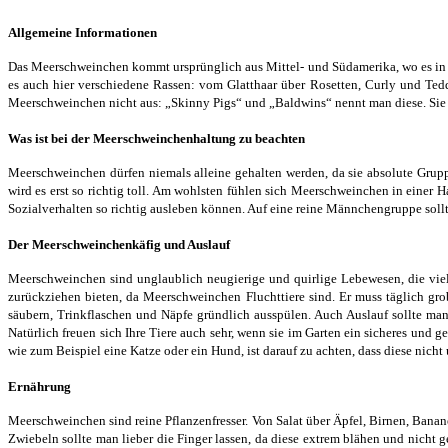
Allgemeine Informationen
Das Meerschweinchen kommt ursprünglich aus Mittel- und Südamerika, wo es in 
es auch hier verschiedene Rassen: vom Glatthaar über Rosetten, Curly und Te
Meerschweinchen nicht aus: „Skinny Pigs“ und „Baldwins“ nennt man diese. Sie 
Was ist bei der Meerschweinchenhaltung zu beachten
Meerschweinchen dürfen niemals alleine gehalten werden, da sie absolute Grup
wird es erst so richtig toll.
Am wohlsten fühlen sich Meerschweinchen in einer Ha
Sozialverhalten so richtig ausleben können. Auf eine reine Männchengruppe soll
Der Meerschweinchenkäfig und Auslauf
Meerschweinchen sind unglaublich neugierige und quirlige Lebewesen, die vie
zurückziehen bieten, da Meerschweinchen Fluchttiere sind. Er muss täglich grob
säubern, Trinkflaschen und Näpfe gründlich ausspülen. Auch Auslauf sollte man
Natürlich freuen sich Ihre Tiere auch sehr, wenn sie im Garten ein sicheres und 
wie zum Beispiel eine Katze oder ein Hund, ist darauf zu achten, dass diese nich
Ernährung
Meerschweinchen sind reine Pflanzenfresser. Von Salat über Äpfel, Birnen, Banan
Zwiebeln sollte man lieber die Finger lassen, da diese extrem blähen und nicht