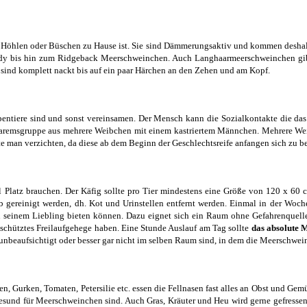
Höhlen oder Büschen zu Hause ist. Sie sind Dämmerungsaktiv und kommen deshalb 
ddy bis hin zum Ridgeback Meerschweinchen. Auch Langhaarmeerschweinchen gibt e
sind komplett nackt bis auf ein paar Härchen an den Zehen und am Kopf.
pentiere sind und sonst vereinsamen. Der Mensch kann die Sozialkontakte die da
remsgruppe aus mehrere Weibchen mit einem kastriertem Männchen. Mehrere Weibc
te man verzichten, da diese ab dem Beginn der Geschlechtsreife anfangen sich zu b
l Platz brauchen. Der Käfig sollte pro Tier mindestens eine Größe von 120 x 60
 gereinigt werden, dh. Kot und Urinstellen entfernt werden. Einmal in der Woche
 seinem Liebling bieten können. Dazu eignet sich ein Raum ohne Gefahrenquellen 
geschütztes Freilaufgehege haben. Eine Stunde Auslauf am Tag sollte
das absolute
t unbeaufsichtigt oder besser gar nicht im selben Raum sind, in dem die Meerschwe
en, Gurken, Tomaten, Petersilie etc. essen die Fellnasen fast alles an Obst und 
 gesund für Meerschweinchen sind. Auch Gras, Kräuter und Heu wird gerne gefress