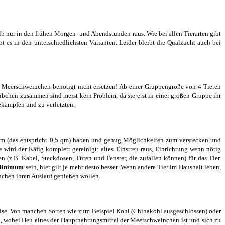
nur in den frühen Morgen- und Abendstunden raus. Wie bei allen Tierarten gibt
s in den unterschiedlichsten Varianten. Leider bleibt die Qualzucht auch bei
s Meerschweinchen benötigt nicht ersetzen! Ab einer Gruppengröße von 4 Tieren
hen zusammen sind meist kein Problem, da sie erst in einer großen Gruppe ihr
ekämpfen und zu verletzten.
 cm (das entspricht 0,5 qm) haben und genug Möglichkeiten zum verstecken und
 wird der Käfig komplett gereinigt: altes Einstreu raus, Einrichtung wenn nötig
(z.B. Kabel, Steckdosen, Türen und Fenster, die zufallen können) für das Tier.
 Minimum
sein, hier gilt je mehr desto besser. Wenn andere Tier im Haushalt leben,
inchen ihren Auslauf genießen wollen.
Gemüse. Von manchen Sorten wie zum Beispiel Kohl (Chinakohl ausgeschlossen) oder
en, wobei Heu eines der Hauptnahrungsmittel der Meerschweinchen ist und sich zu