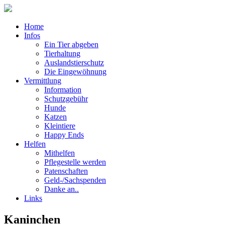
Home
Infos
Ein Tier abgeben
Tierhaltung
Auslandstierschutz
Die Eingewöhnung
Vermittlung
Information
Schutzgebühr
Hunde
Katzen
Kleintiere
Happy Ends
Helfen
Mithelfen
Pflegestelle werden
Patenschaften
Geld-/Sachspenden
Danke an..
Links
Kaninchen