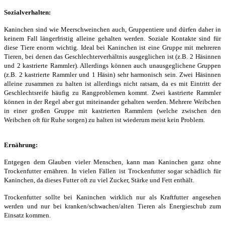
Sozialverhalten:
Kaninchen sind wie Meerschweinchen auch, Gruppentiere und dürfen daher in
keinem Fall längerfristig alleine gehalten werden. Soziale Kontakte sind für
diese Tiere enorm wichtig. Ideal bei Kaninchen ist eine Gruppe mit mehreren
Tieren, bei denen das Geschlechterverhältnis ausgeglichen ist (z.B. 2 Häsinnen
und 2 kastrierte Rammler). Allerdings können auch unausgeglichene Gruppen
(z.B. 2 kastrierte Rammler und 1 Häsin) sehr harmonisch sein. Zwei Häsinnen
alleine zusammen zu halten ist allerdings nicht ratsam, da es mit Eintritt der
Geschlechtsreife häufig zu Rangproblemen kommt. Zwei kastrierte Rammler
können in der Regel aber gut miteinander gehalten werden. Mehrere Weibchen
in einer großen Gruppe mit kastrierten Rammlern (welche zwischen den
Weibchen oft für Ruhe sorgen) zu halten ist wiederum meist kein Problem.
Ernährung:
Entgegen dem Glauben vieler Menschen, kann man Kaninchen ganz ohne
Trockenfutter ernähren. In vielen Fällen ist Trockenfutter sogar schädlich für
Kaninchen, da dieses Futter oft zu viel Zucker, Stärke und Fett enthält.
Trockenfutter sollte bei Kaninchen wirklich nur als Kraftfutter angesehen
werden und nur bei kranken/schwachen/alten Tieren als Energieschub zum
Einsatz kommen.